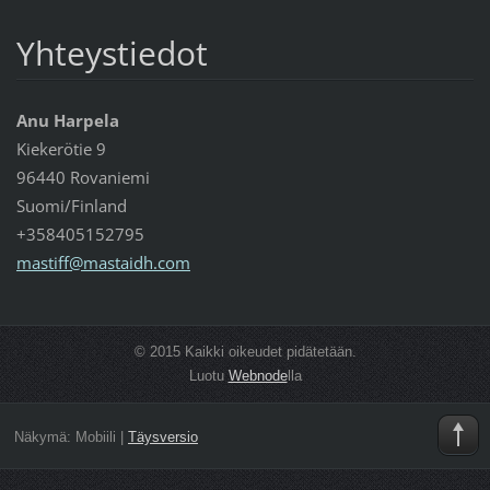
Yhteystiedot
Anu Harpela
Kiekerötie 9
96440 Rovaniemi
Suomi/Finland
+358405152795
mastiff@
mastaidh
.com
© 2015 Kaikki oikeudet pidätetään.
Luotu
Webnode
lla
Näkymä:
Mobiili
|
Täysversio