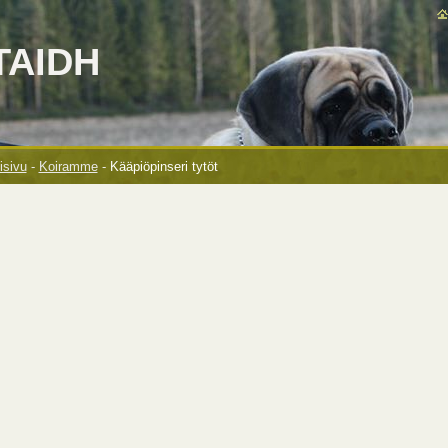
TAIDH
isivu
-
Koiramme
-
Kääpiöpinseri tytöt