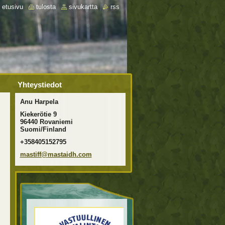
etusivu
|
tulosta
|
sivukartta
|
rss
Yhteystiedot
Anu Harpela
Kiekerötie 9
96440 Rovaniemi
Suomi/Finland
+358405152795
mastiff@
mastaidh
.com