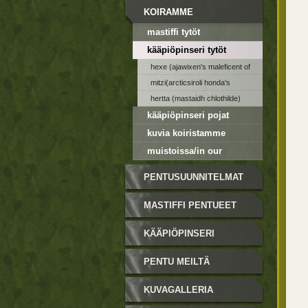
KOIRAMME
mastiffi tytöt
kääpiöpinseri tytöt
hexe (ajawixen's maleficent of
echo)
mitzi(arcticsiroli honda's
endless star)
hertta (mastaidh chlothilde)
kääpiöpinseri pojat
sijoituksessa
kuvia koiristamme
muistoissa/in our
memories
PENTUSUUNNITELMAT
MASTIFFI PENTUEET
KÄÄPIÖPINSERI
PENTUEET
PENTU MEILTÄ
KUVAGALLERIA