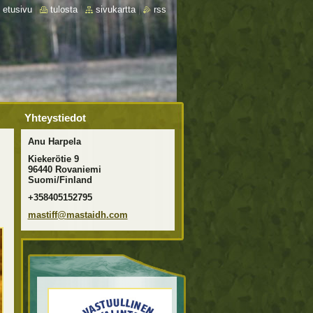
etusivu
|
tulosta
|
sivukartta
|
rss
Yhteystiedot
Anu Harpela
Kiekerötie 9
96440 Rovaniemi
Suomi/Finland
+358405152795
mastiff@
mastaidh
.com