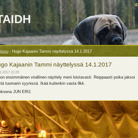
TAIDH
isivu
-
Hugo Kajaanin Tammi näyttelyssä 14.1.2017
go Kajaanin Tammi näyttelyssä 14.1.2017
1.2017 22:29
on ensimmäinen virallinen näyttely meni loistavasti. Reippaasti poika jaksoi
stä tuomarin syynissä. Ikää kuitenkin vasta 9kk.
oksena JUN ERI1