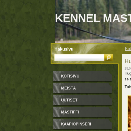
KENNEL MAS
Hakusivu
Kot
Hu
25.0
Hug
KOTISIVU
sei
Tul
MEISTÄ
UUTISET
MASTIFFI
KÄÄPIÖPINSERI