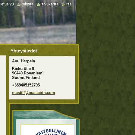
etusivu
|
tulosta
|
sivukartta
|
rss
Yhteystiedot
Anu Harpela
Kiekerötie 9
96440 Rovaniemi
Suomi/Finland
+358405152795
mastiff@
mastaidh
.com