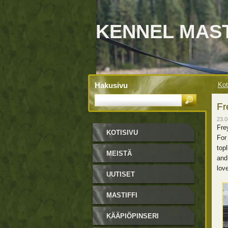
KENNEL MAS
Hakusivu
Kot
Fr
23.0
Fre
KOTISIVU
For
top
MEISTÄ
and
love
UUTISET
MASTIFFI
KÄÄPIÖPINSERI