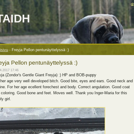
TAIDH
isivu
-
Freyja Pellon pentunäyttelyssä :)
eyja Pellon pentunäyttelyssä :)
4.2017 17:46
yja (Zondor's Gentle Giant Freyja)
:)
HP and BOB-puppy
 her age very well developed bitch. Good bite, eyes and ears. Good neck and
line. For her age ecellent forechest and body. Correct angulation. Good coat
 coloring. Good bone and feet. Moves well. Thank you Inger-Maria for this
ly girl.