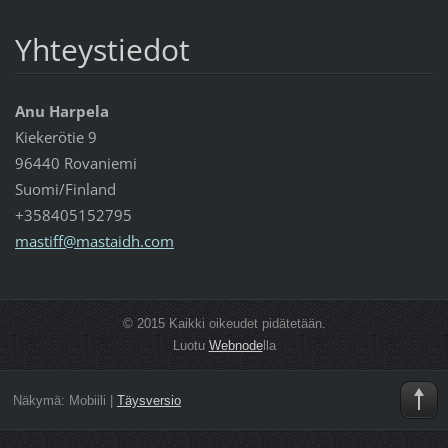
Yhteystiedot
Anu Harpela
Kiekerötie 9
96440 Rovaniemi
Suomi/Finland
+358405152795
mastiff@
mastaidh
.com
© 2015 Kaikki oikeudet pidätetään.
Luotu
Webnode
lla
Näkymä:
Mobiili
|
Täysversio